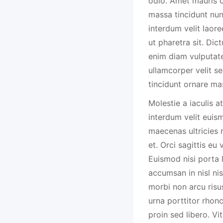
odio. Amet mauris 
massa tincidunt nun
interdum velit laore
ut pharetra sit. Dic
enim diam vulputate
ullamcorper velit s
tincidunt ornare ma
Molestie a iaculis a
interdum velit euis
maecenas ultricies 
et. Orci sagittis eu 
Euismod nisi porta 
accumsan in nisl nis
morbi non arcu risus
urna porttitor rhon
proin sed libero. V