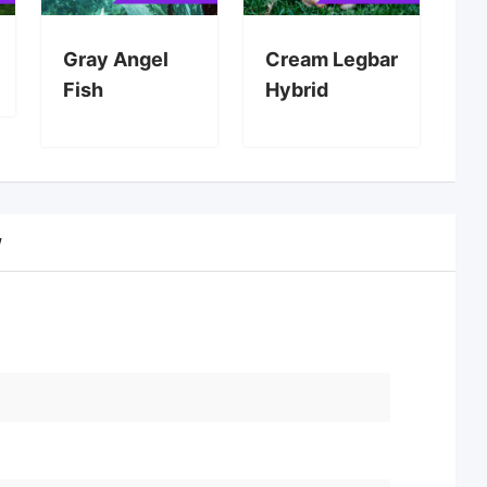
Gray Angel
Cream Legbar
B
Fish
Hybrid
P
w