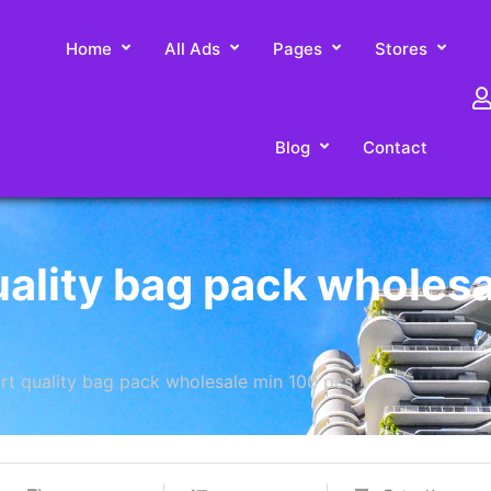
Home
All Ads
Pages
Stores
Blog
Contact
uality bag pack wholesa
rt quality bag pack wholesale min 100 pcs