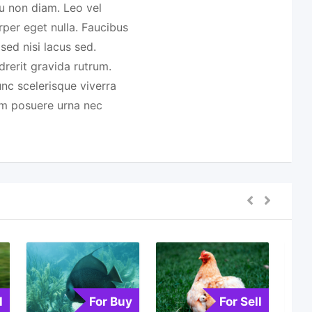
u non diam. Leo vel
orper eget nulla. Faucibus
sed nisi lacus sed.
drerit gravida rutrum.
nc scelerisque viverra
um posuere urna nec
l
For Buy
For Sell