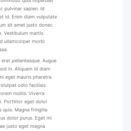
commodo quis imperdiet
c pulvinar sapien. Id
et id. Enim diam vulputate
tum sit amet justo donec
. Vestibulum mattis
ed ullamcorper morbi
ssa.
t erat pellentesque. Augue
mod in. Aliquam id diam
mi eget mauris pharetra
volutpat odio facilisis.
lorem mollis. Viverra
i. Porttitor eget dolor
 quis. Magna fringilla
cus dolor purus. Eget mi
itae justo eget magna