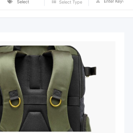
Select
Select Type
Category