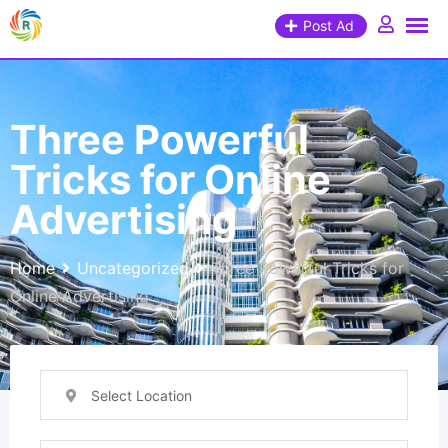
Post Ad
Three Powerful
Tricks for Online
Advertising
Home
Uncategorized
Three Powerful Tricks for
Online Advertising
Select Location